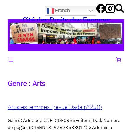
Aller
French
au
Cité des Droits des Femmes
contenu
Genre :
Arts
Artistes femmes (revue Dada n°250)
Genre: ArtsCode CDF: CDF0395Editeur: DadaNombre
de pages: 60ISBN13: 9782358801423Artemisia