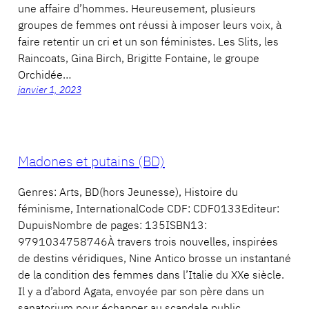
une affaire d’hommes. Heureusement, plusieurs
groupes de femmes ont réussi à imposer leurs voix, à
faire retentir un cri et un son féministes. Les Slits, les
Raincoats, Gina Birch, Brigitte Fontaine, le groupe
Orchidée…
janvier 1, 2023
Madones et putains (BD)
Genres: Arts, BD(hors Jeunesse), Histoire du
féminisme, InternationalCode CDF: CDF0133Editeur:
DupuisNombre de pages: 135ISBN13:
9791034758746À travers trois nouvelles, inspirées
de destins véridiques, Nine Antico brosse un instantané
de la condition des femmes dans l’Italie du XXe siècle.
Il y a d’abord Agata, envoyée par son père dans un
sanatorium pour échapper au scandale public