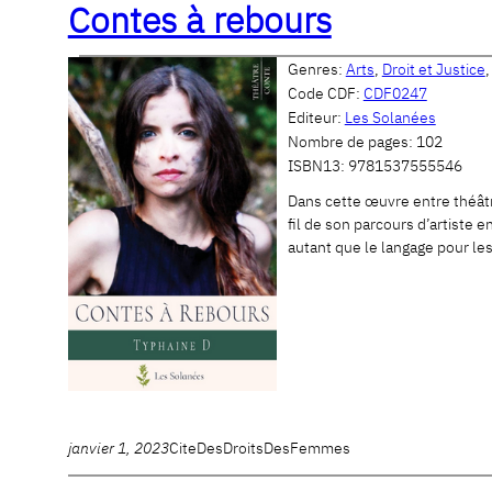
Contes à rebours
Genres:
Arts
,
Droit et Justice
Code CDF:
CDF0247
Editeur:
Les Solanées
Nombre de pages:
102
ISBN13:
9781537555546
Dans cette œuvre entre théâtr
fil de son parcours d’artiste e
autant que le langage pour le
janvier 1, 2023
CiteDesDroitsDesFemmes