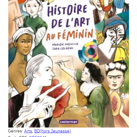
Genres:
Arts
,
BD(hors Jeunesse)