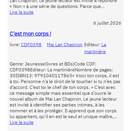
Lan Chapiron. Le jeune lecteur est invité à répondre
« Non » à une série de questions. Parce que…
Lire la suite
6 juillet 2026
C’est mon corps !
livre:
CDF0398
Mai Lan Chapiron
Editeur:
La
martinière
Genre: Jeunesse(livres et BDs)Code CDF:
CDF0398Editeur: La martinièreNombre de pages:
30ISBN13: 9791040117865« Voici ton corps, il est
à toi. Personne n’a le droit de le toucher si tu n’es pas
d’accord. C’est toi le chef de ton corps. » C’est avec
ce message simple mais essentiel que s’ouvre le
nouvel album de Mai Lan Chapiron. Le jeune lecteur
est invité à identifier ses parties intimes, à les
nommer et à les protéger. Il apprend que son corps
lui appartient, qu’il en est le seul et unique maître,…
Lire la suite