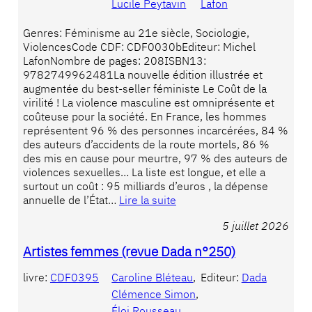
Lucile Peytavin
Lafon
Genres: Féminisme au 21e siècle, Sociologie,
ViolencesCode CDF: CDF0030bEditeur: Michel
LafonNombre de pages: 208ISBN13:
9782749962481La nouvelle édition illustrée et
augmentée du best-seller féministe Le Coût de la
virilité ! La violence masculine est omniprésente et
coûteuse pour la société. En France, les hommes
représentent 96 % des personnes incarcérées, 84 %
des auteurs d’accidents de la route mortels, 86 %
des mis en cause pour meurtre, 97 % des auteurs de
violences sexuelles… La liste est longue, et elle a
surtout un coût : 95 milliards d’euros , la dépense
annuelle de l’État…
Lire la suite
5 juillet 2026
Artistes femmes (revue Dada n°250)
livre:
CDF0395
Caroline Bléteau
, 
Editeur:
Dada
Clémence Simon
, 
Éloi Rousseau
, 