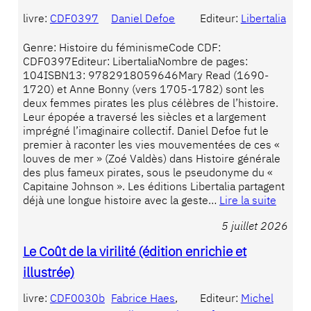
livre:
CDF0397
Daniel Defoe
Editeur:
Libertalia
Genre: Histoire du féminismeCode CDF:
CDF0397Editeur: LibertaliaNombre de pages:
104ISBN13: 9782918059646Mary Read (1690-
1720) et Anne Bonny (vers 1705-1782) sont les
deux femmes pirates les plus célèbres de l’histoire.
Leur épopée a traversé les siècles et a largement
imprégné l’imaginaire collectif. Daniel Defoe fut le
premier à raconter les vies mouvementées de ces «
louves de mer » (Zoé Valdès) dans Histoire générale
des plus fameux pirates, sous le pseudonyme du «
Capitaine Johnson ». Les éditions Libertalia partagent
déjà une longue histoire avec la geste…
Lire la suite
5 juillet 2026
Le Coût de la virilité (édition enrichie et
illustrée)
livre:
CDF0030b
Fabrice Haes
, 
Editeur:
Michel