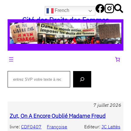
Aller
French
au
Cité des Droits des Femmes
contenu
Search
7 juillet 2026
Zut, On A Encore Oublié Madame Freud
livre:
CDF0407
Françoise
Editeur:
JC Lattès