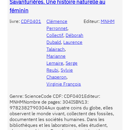
Savanturières. Une histoire naturelle au
féminin
livre:
CDF0401
Clémence
Editeur:
MNHM
Perronnet
, 
Collectif
, 
Déborah
Dubald
, 
Laurence
Talairach
, 
Marianne
Lemaire
, 
Serge
Reubi
, 
Sylvie
Chaperon
, 
Virginie François
Genre: ScienceCode CDF: CDF0401Editeur:
MNHMNombre de pages: 304ISBN13:
9782382790304Aux quatre coins du globe, elles
observent le monde vivant, collectent des fossiles,
documentent les sociétés humaines. Dans les
bibliothèques et les laboratoires, elles étudient,