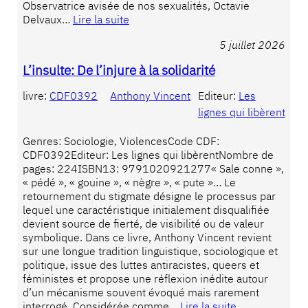
Observatrice avisée de nos sexualités, Octavie
Delvaux…
Lire la suite
5 juillet 2026
L’insulte: De l’injure à la solidarité
livre:
CDF0392
Anthony Vincent
Editeur:
Les
lignes qui libèrent
Genres: Sociologie, ViolencesCode CDF:
CDF0392Editeur: Les lignes qui libèrentNombre de
pages: 224ISBN13: 9791020921277« Sale conne »,
« pédé », « gouine », « nègre », « pute »… Le
retournement du stigmate désigne le processus par
lequel une caractéristique initialement disqualifiée
devient source de fierté, de visibilité ou de valeur
symbolique. Dans ce livre, Anthony Vincent revient
sur une longue tradition linguistique, sociologique et
politique, issue des luttes antiracistes, queers et
féministes et propose une réflexion inédite autour
d’un mécanisme souvent évoqué mais rarement
interrogé. Considérée comme…
Lire la suite