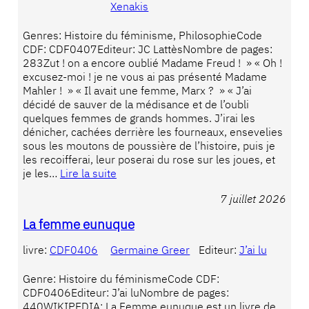
Xenakis
Genres: Histoire du féminisme, PhilosophieCode
CDF: CDF0407Editeur: JC LattèsNombre de pages:
283Zut ! on a encore oublié Madame Freud ! » « Oh !
excusez-moi ! je ne vous ai pas présenté Madame
Mahler ! » « Il avait une femme, Marx ? » « J’ai
décidé de sauver de la médisance et de l’oubli
quelques femmes de grands hommes. J’irai les
dénicher, cachées derrière les fourneaux, ensevelies
sous les moutons de poussière de l’histoire, puis je
les recoifferai, leur poserai du rose sur les joues, et
je les…
Lire la suite
7 juillet 2026
La femme eunuque
livre:
CDF0406
Germaine Greer
Editeur:
J’ai lu
Genre: Histoire du féminismeCode CDF:
CDF0406Editeur: J’ai luNombre de pages:
440WIKIPEDIA: La Femme eunuque est un livre de