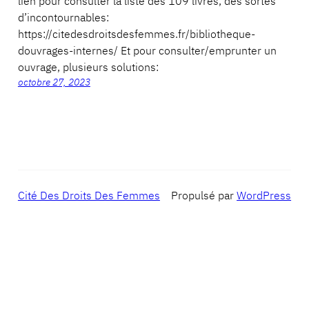
lien pour consulter la liste des 109 livres, des sortes
d’incontournables:
https://citedesdroitsdesfemmes.fr/bibliotheque-
douvrages-internes/ Et pour consulter/emprunter un
ouvrage, plusieurs solutions:
octobre 27, 2023
Cité Des Droits Des Femmes
Propulsé par
WordPress