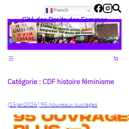
Aller
French
au
Cité des Droits des Femmes
contenu
Catégorie :
CDF histoire féminisme
[15jan2026] 95 nouveaux ouvrages