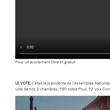
Pour un avortement libre et gratuit
LE VOTE:
c’était la présidente de l’Assemblée Nationale
vote de nos 2 chambres: 780 votes Pour, 72 voix Cont