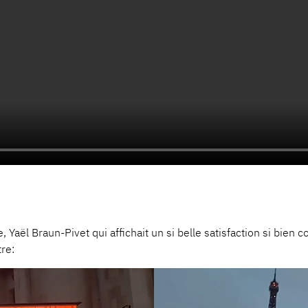
, Yaël Braun-Pivet qui affichait un si belle satisfaction si bie
re: