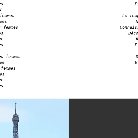
s

E
t
femmes

Le tem
es

 femmes

Connais


s

E
s femmes

e

E
femmes

es


s
