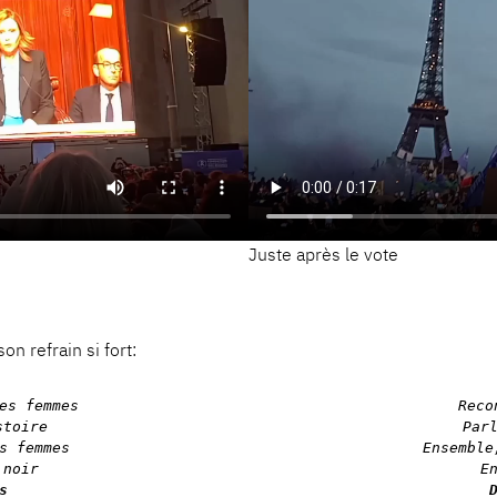
Juste après le vote
n refrain si fort:
es femmes

Reco
toire

Par
s femmes

Ensemble

