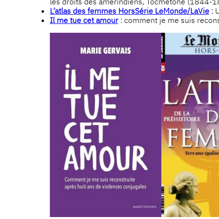
les droits des amérindiens, Tocmetone (1844-1
L’atlas des femmes HorsSérie LeMonde/LaVie
: 
Il me tue cet amour
: comment je me suis reconst