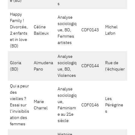
e (BD)
s
Happy
Analyse
Family !
sociologiq
Divorcée,
Céline
Michel
ue, BD,
CDF0143
2 enfants
Bailleux
Lafon
Femmes
et in love
artistes
(BD)
Analyse
Gloria
Almudena
sociologiq
Rue de
CDF0144
(BD)
Pano
ue, BD,
l’échiquier
Violences
Qui a peur
Analyse
des
sociologiq
vieilles ?
Les
Marie
ue,
Essai sur
CDF0146
Pérégrine
Charrel
Féminism
l’invisibilis
s
e au 21e
ation des
siècle
femmes
Histoire