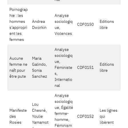
Pornograp
hie : les
Analyse
hommes
Andrea
sociologiq
Editions
CDF0150
s’appropri
Dworkin
ue,
libre
ent les
Violences
femmes
Analyse
sociologiq
Aucune
Maria
ue,
femme ne
Galindo,
Editions
Féministe
CDF0151
naît pour
Sonia
libre
s,
être pute
Sanchez
Internatio
nal
Analyse
sociologiq
Lou
ue, Égalité
Manifeste
Chesné,
Les lignes
femme-
des
Youlie
CDF0152
qui
homme,
Rosies
Yamamot
libèrent
Féminism