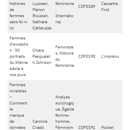
histoires
Luyssen,
féminisme
Causette,
CDF0189
de
Marion
,
First
femmes
Rousset,
Internatio
sans foi ni
Nathalie
nal
loi
Cattaruzza
Femmes
d’exceptio
Féministe
n : 50
Chiara
s, Histoire
portraits
Pasqualet
CDF0190
L’imprévu
du
du XXème
ti Johnson
féminisme
siècle à
nos jours
Femmes
invisibles
–
Analyse
Comment
sociologiq
le
ue, Égalité
manque
femme-
de
Caroline
homme,
données
Criado
Féminism
CDF0191
Pocket