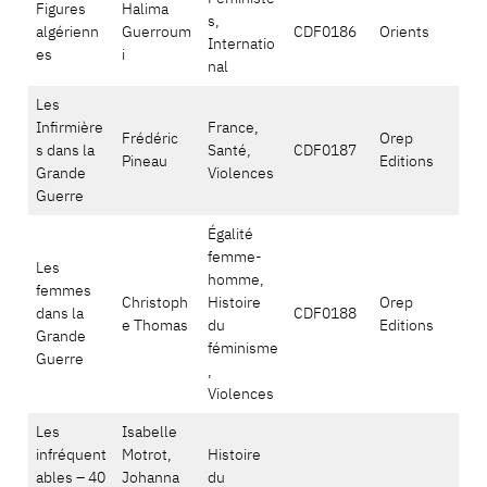
Figures
Halima
s,
algérienn
Guerroum
CDF0186
Orients
Internatio
es
i
nal
Les
Infirmière
France,
Frédéric
Orep
s dans la
Santé,
CDF0187
Pineau
Editions
Grande
Violences
Guerre
Égalité
femme-
Les
homme,
femmes
Christoph
Histoire
Orep
dans la
CDF0188
e Thomas
du
Editions
Grande
féminisme
Guerre
,
Violences
Les
Isabelle
infréquent
Motrot,
Histoire
ables – 40
Johanna
du