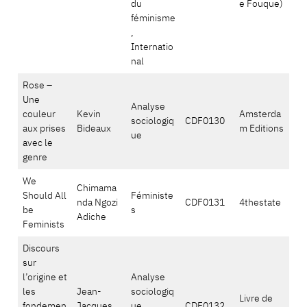
du
e Fouque)
féminisme
,
Internatio
nal
Rose –
Une
Analyse
couleur
Kevin
Amsterda
sociologiq
CDF0130
aux prises
Bideaux
m Editions
ue
avec le
genre
We
Chimama
Should All
Féministe
nda Ngozi
CDF0131
4thestate
be
s
Adiche
Feminists
Discours
sur
l’origine et
Analyse
les
Jean-
sociologiq
Livre de
fondemen
Jacques
ue,
CDF0132