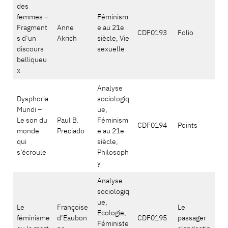
des
femmes –
Féminism
Fragment
Anne
e au 21e
CDF0193
Folio
s d’un
Akrich
siècle, Vie
discours
sexuelle
belliqueu
x
Analyse
Dysphoria
sociologiq
Mundi –
ue,
Le son du
Paul B.
Féminism
CDF0194
Points
monde
Preciado
e au 21e
qui
siècle,
s’écroule
Philosoph
y
Analyse
sociologiq
ue,
Le
Françoise
Le
Ecologie,
féminisme
d’Eaubon
CDF0195
passager
Féministe