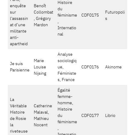
Histoire
enquête
Benoît
du
sur
Collombat
Futuropoli
féminisme
CDF0175
l’assassin
, Grégory
s
,
at d’une
Mardon
Internatio
militante
nal
anti-
apartheid
Analyse
Marie
sociologiq
Je suis
Louise
ue,
CDF0176
Akinome
Parisienne
Nijsing
Féministe
s, France
Égalité
femme-
La
homme,
Véritable
Catherine
Histoire
Histoire
Malaval,
du
CDF0177
Librio
de Rosie
Mathieu
féminisme
la
Nocent
,
riveteuse
Internatio