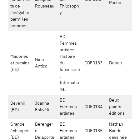
Poche
ts de
Rousseau
Philosoph
l’inégalité
y
parmi les
hommes
BD,
Femmes
artistes,
Madones
Histoire
Nine
et putains
du
CDF0133
Dupuis
Antico
(BD)
féminisme
,
Internatio
nal
BD,
Deux
Devenir
Joanna
Femmes
CDF0134
points
(BD)
Folivéli
artistes
éditions
Grande
Bérengèr
BD,
Nathan
échappée
e
Femmes
CDF0135
Bande
(BD)
Delaporte
artistes
dessinée