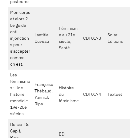
pasteures
Mon corps
et alors ?
Le guide
Féminism
anti-
Laetitia
e au 21e
Solar
injonction
CDF0173
Duveau
siècle,
Editions
s pour
Santé
s’accepter
comme
on est.
Les
féminisme
Françoise
s : Une
Histoire
Thébaud,
histoire
du
CDF0174
Textuel
Yannick
mondiale
féminisme
Ripa
19e-20e
siècles
Dulcie. Du
Cap à
BD,
Paris,