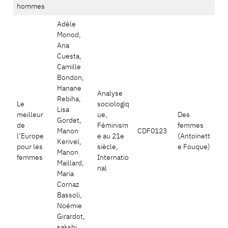
hommes
Adèle
Monod,
Ana
Cuesta,
Camille
Bondon,
Hanane
Analyse
Rebiha,
Le
sociologiq
Lisa
meilleur
ue,
Des
Gordet,
de
Féminism
femmes
Manon
CDF0123
l’Europe
e au 21e
(Antoinett
Kerivel,
pour les
siècle,
e Fouque)
Manon
femmes
Internatio
Maillard,
nal
Maria
Cornaz
Bassoli,
Noémie
Girardot,
sakshi