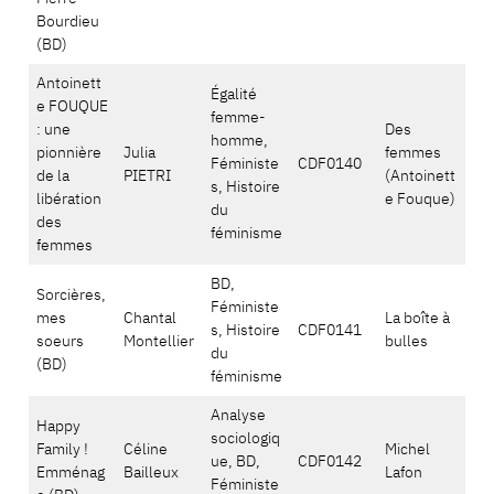
Bourdieu
(BD)
Antoinett
Égalité
e FOUQUE
femme-
: une
Des
homme,
pionnière
Julia
femmes
Féministe
CDF0140
de la
PIETRI
(Antoinett
s, Histoire
libération
e Fouque)
du
des
féminisme
femmes
BD,
Sorcières,
Féministe
mes
Chantal
La boîte à
s, Histoire
CDF0141
soeurs
Montellier
bulles
du
(BD)
féminisme
Analyse
Happy
sociologiq
Family !
Céline
Michel
ue, BD,
CDF0142
Emménag
Bailleux
Lafon
Féministe