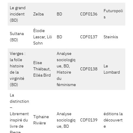
Le grand
Futuropoli
incident
Zelba
BD
CDF0136
s
(BD)
Élodie
Sultana
Lascar, Lili
BD
CDF0137
Steinkis
(BD)
Sohn
Vierges :
Analyse
la folle
sociologiq
Elise
histoire
ue, BD,
Le
Thiébaut,
CDF0138
de la
Histoire
Lombard
Elléa Bird
virginité
du
(BD)
féminisme
La
distinction
–
Librement
Analyse
éditions la
Tiphaine
inspiré du
sociologiq
CDF0139
découvert
Rivière
livre de
ue, BD
e
Pierre