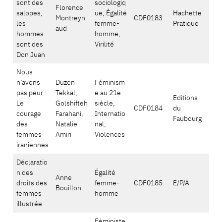
sont des
sociologiq
Florence
salopes,
ue, Égalité
Hachette
Montreyn
CDF0183
les
femme-
Pratique
aud
hommes
homme,
sont des
Virilité
Don Juan
Nous
n’avons
Düzen
Féminism
pas peur :
Tekkal,
e au 21e
Editions
Le
Golshifteh
siècle,
CDF0184
du
courage
Farahani,
Internatio
Faubourg
des
Natalie
nal,
femmes
Amiri
Violences
iraniennes
Déclaratio
n des
Égalité
Anne
droits des
femme-
CDF0185
E/P/A
Bouillon
femmes
homme
illustrée
Féministe