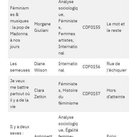
Analyse
Féminism
sociologiq
es &
ue,
musiques
Féministe
Morgane
Le mot et
: la pop de
s,
CDF0155
Giuliani
le reste
Madonna
Femmes
à nos
artistes,
jours
Internatio
nal
Les
Diane
Internatio
Rue de
CDF0156
semeuses
Wilson
nal
l’échiquier
Je veux
Féministe
me battre
Clara
s, Histoire
Hors
partout où
CDF0157
Zetkin
du
d’atteinte
il y a de la
féminisme
vie
Analyse
sociologiq
Il y a deux
ue, Égalité
sexes :
Antoinett
femme-
Folio