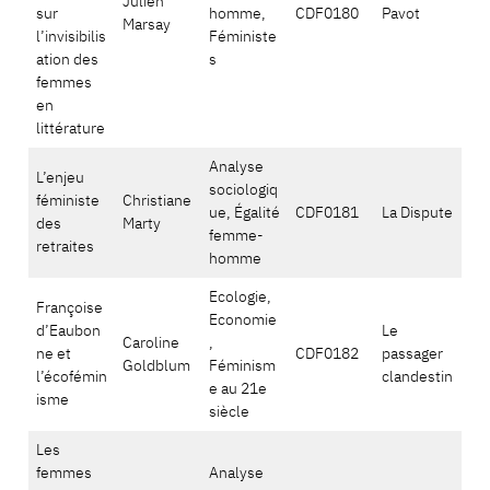
Julien
sur
homme,
CDF0180
Pavot
Marsay
l’invisibilis
Féministe
ation des
s
femmes
en
littérature
Analyse
L’enjeu
sociologiq
féministe
Christiane
ue, Égalité
CDF0181
La Dispute
des
Marty
femme-
retraites
homme
Ecologie,
Françoise
Economie
d’Eaubon
Le
Caroline
,
ne et
CDF0182
passager
Goldblum
Féminism
l’écofémin
clandestin
e au 21e
isme
siècle
Les
femmes
Analyse