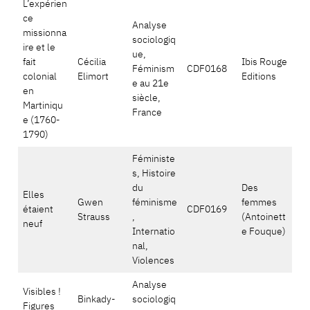
L’expérien
ce
Analyse
missionna
sociologiq
ire et le
ue,
fait
Cécilia
Ibis Rouge
Féminism
CDF0168
colonial
Elimort
Editions
e au 21e
en
siècle,
Martiniqu
France
e (1760-
1790)
Féministe
s, Histoire
du
Des
Elles
Gwen
féminisme
femmes
étaient
CDF0169
Strauss
,
(Antoinett
neuf
Internatio
e Fouque)
nal,
Violences
Analyse
Visibles !
Binkady-
sociologiq
Figures