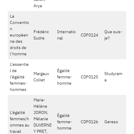
Arya
La
Conventio
n
Frédéric
Internatio
Que suis-
européen
CDF0124
Sudre
nal
je?
ne des
droits de
l’homme
L’essentie
l de
Égalité
Margaux
Studyram
l’égalité
femme-
CDF0125
Collet
a
femmes-
homme
hommes
Marie-
Hélène
L’égalité
JORON,
Égalité
femmes/h
Mélanie
femme-
CDF0126
Gereso
ommes au
DUVERNE
homme
travail
Y PRET,