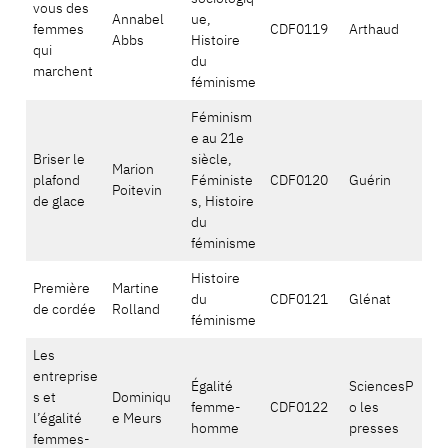
vous des
Annabel
ue,
femmes
CDF0119
Arthaud
Abbs
Histoire
qui
du
marchent
féminisme
Féminism
e au 21e
Briser le
siècle,
Marion
plafond
Féministe
CDF0120
Guérin
Poitevin
de glace
s, Histoire
du
féminisme
Histoire
Première
Martine
du
CDF0121
Glénat
de cordée
Rolland
féminisme
Les
entreprise
Égalité
SciencesP
s et
Dominiqu
femme-
CDF0122
o les
l’égalité
e Meurs
homme
presses
femmes-