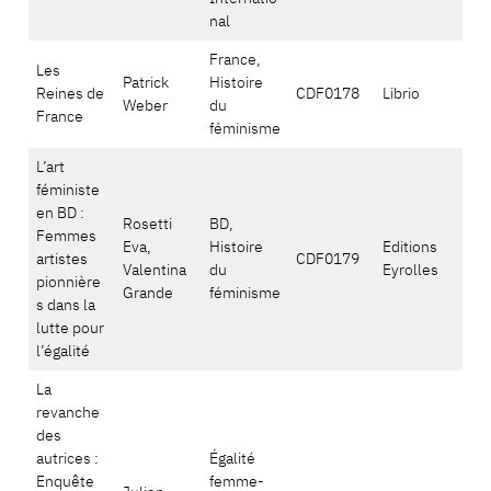
nal
France,
Les
Patrick
Histoire
Reines de
CDF0178
Librio
Weber
du
France
féminisme
L’art
féministe
en BD :
Rosetti
BD,
Femmes
Eva,
Histoire
Editions
artistes
CDF0179
Valentina
du
Eyrolles
pionnière
Grande
féminisme
s dans la
lutte pour
l’égalité
La
revanche
des
autrices :
Égalité
Enquête
femme-