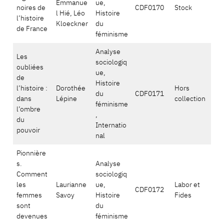
Emmanue
ue,
noires de
CDF0170
Stock
l Hié, Léo
Histoire
l’histoire
Kloeckner
du
de France
féminisme
Analyse
Les
sociologiq
oubliées
ue,
de
Histoire
l’histoire :
Dorothée
Hors
du
CDF0171
dans
Lépine
collection
féminisme
l’ombre
,
du
Internatio
pouvoir
nal
Pionnière
s.
Analyse
Comment
sociologiq
les
Laurianne
ue,
Labor et
CDF0172
femmes
Savoy
Histoire
Fides
sont
du
devenues
féminisme