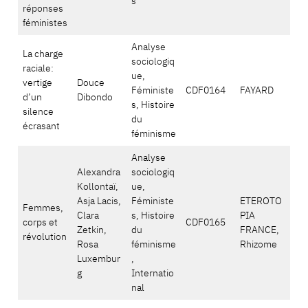
s
réponses
féministes
Analyse
La charge
sociologiq
raciale:
ue,
vertige
Douce
Féministe
CDF0164
FAYARD
d’un
Dibondo
s, Histoire
silence
du
écrasant
féminisme
Analyse
Alexandra
sociologiq
Kollontaï,
ue,
Asja Lacis,
Féministe
ETEROTO
Femmes,
Clara
s, Histoire
PIA
corps et
CDF0165
Zetkin,
du
FRANCE,
révolution
Rosa
féminisme
Rhizome
Luxembur
,
g
Internatio
nal