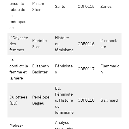
briser le
Miriam
Santé
CDF0115
Zones
tabou de
Stein
la
ménopau
se
L’Odyssée
Histoire
Murielle
L’iconocla
des
du
CDF0116
Szac
ste
femmes
féminisme
Le
conflict: la
Elisabeth
Féministe
Flammario
CDF0117
femme et
Badinter
s
n
la mère
BD,
Féministe
Culottées
Pénélope
s, Histoire
CDF0118
Gallimard
(BD)
Bagieu
du
féminisme
Analyse
Méfiez-
sociologiq