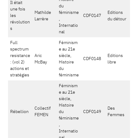
Il était
du
une fois
Mathilde
féminisme
Editions
les
CDF0147
Larrère
,
du détour
révolution
Internatio
s
nal
Full
Féminism
spectrum
e au 21e
resistance
Aric
siècle,
Editions
CDF0148
: (vol 2)
McBay
Histoire
libre
actions et
du
stratégies
féminisme
Féminism
e au 21e
siècle,
Histoire
Collectif
Des
Rébellion
du
CDF0149
FEMEN
Femmes
féminisme
,
Internatio
nal