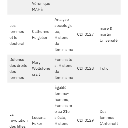
Véronique
MAHÉ
Analyse
Les
sociologiq
mare &
femmes
Catherine
ue,
CDF0127
martin
et le
Puigelier
Histoire
Université
doctorat
du
féminisme
Défense
Féministe
Mary
des droits
s, Histoire
Wollstone
CDF0128
Folio
des
du
craft
femmes
féminisme
Égalité
femme-
homme,
Féminism
e au 21e
Des
La
Luciana
siècle,
femmes
révolution
CDF0129
Peker
Histoire
(Antoinett
des filles