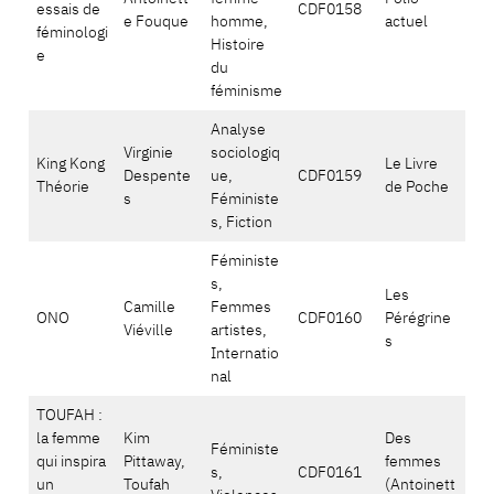
essais de
CDF0158
e Fouque
homme,
actuel
féminologi
Histoire
e
du
féminisme
Analyse
Virginie
sociologiq
King Kong
Le Livre
Despente
ue,
CDF0159
Théorie
de Poche
s
Féministe
s, Fiction
Féministe
s,
Les
Camille
Femmes
ONO
CDF0160
Pérégrine
Viéville
artistes,
s
Internatio
nal
TOUFAH :
la femme
Kim
Des
Féministe
qui inspira
Pittaway,
femmes
s,
CDF0161
un
Toufah
(Antoinett