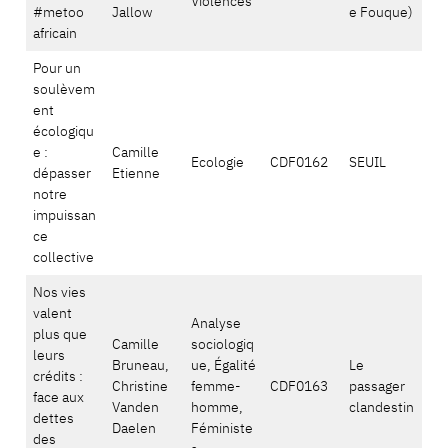
Violences
#metoo
Jallow
e Fouque)
africain
Pour un
soulèvem
ent
écologiqu
e :
Camille
Ecologie
CDF0162
SEUIL
dépasser
Etienne
notre
impuissan
ce
collective
Nos vies
valent
Analyse
plus que
Camille
sociologiq
leurs
Bruneau,
ue, Égalité
Le
crédits :
Christine
femme-
CDF0163
passager
face aux
Vanden
homme,
clandestin
dettes
Daelen
Féministe
des