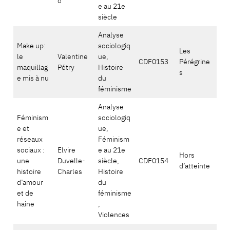
o
e au 21e
siècle
Analyse
Make up:
sociologiq
Les
le
Valentine
ue,
CDF0153
Pérégrine
maquillag
Pétry
Histoire
s
e mis à nu
du
féminisme
Analyse
Féminism
sociologiq
e et
ue,
réseaux
Féminism
sociaux :
Elvire
e au 21e
Hors
une
Duvelle-
siècle,
CDF0154
d’atteinte
histoire
Charles
Histoire
d’amour
du
et de
féminisme
haine
,
Violences