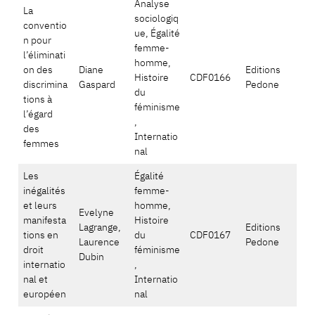
Analyse
La
sociologiq
conventio
ue, Égalité
n pour
femme-
l’éliminati
homme,
on des
Diane
Editions
Histoire
CDF0166
discrimina
Gaspard
Pedone
du
tions à
féminisme
l’égard
,
des
Internatio
femmes
nal
Les
Égalité
inégalités
femme-
et leurs
homme,
Evelyne
manifesta
Histoire
Lagrange,
Editions
tions en
du
CDF0167
Laurence
Pedone
droit
féminisme
Dubin
internatio
,
nal et
Internatio
européen
nal