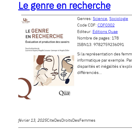
Le genre en recherche
Genres:
Science
,
Sociologie
Code CDF:
CDF0302
Editeur:
Editions Quae
Nombre de pages:
178
ISBN13:
9782759236091
Si la représentation des fem
informatique par exemple. Par
disparités et inégalités s’ex
différenciés…
février 13, 2025
CiteDesDroitsDesFemmes