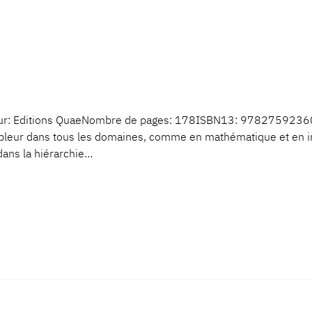
ur: Editions QuaeNombre de pages: 178ISBN13: 978275923609
leur dans tous les domaines, comme en mathématique et en inf
dans la hiérarchie…