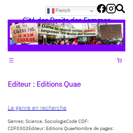
Aller
French
au
Cité des Droits des Femmes
contenu
Editeur :
Editions Quae
Le genre en recherche
Genres: Science, SociologieCode CDF:
CDF0302Editeur: Editions QuaeNombre de pages: