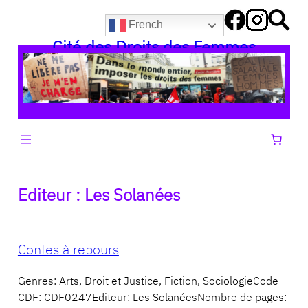
Aller
French
au
Cité des Droits des Femmes
contenu
Editeur :
Les Solanées
Contes à rebours
Genres: Arts, Droit et Justice, Fiction, SociologieCode
CDF: CDF0247Editeur: Les SolanéesNombre de pages: