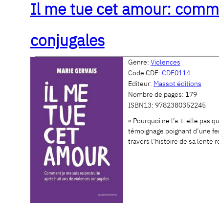
Il me tue cet amour: comme
conjugales
Genre:
Violences
Code CDF:
CDF0114
Editeur:
Massot éditions
Nombre de pages:
179
ISBN13:
9782380352245
« Pourquoi ne l’a-t-elle pas qu
témoignage poignant d’une fem
travers l’histoire de sa lent