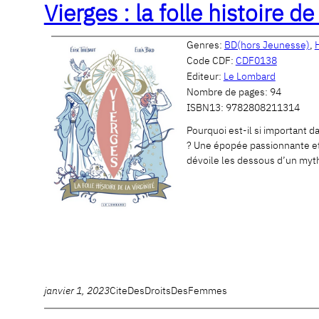
Vierges : la folle histoire de
Genres:
BD(hors Jeunesse)
,
Code CDF:
CDF0138
Editeur:
Le Lombard
Nombre de pages:
94
ISBN13:
9782808211314
Pourquoi est-il si important da
? Une épopée passionnante et d
dévoile les dessous d’un myth
janvier 1, 2023
CiteDesDroitsDesFemmes