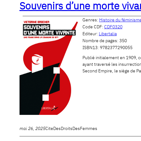
Souvenirs d’une morte viv
Genres:
Histoire du féminism
Code CDF:
CDF0320
Editeur:
Libertalia
Nombre de pages:
350
ISBN13:
9782377290055
Publié initialement en 1909, 
ayant traversé les insurrecti
Second Empire, le siège de Par
mai 26, 2025
CiteDesDroitsDesFemmes