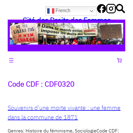
Aller
French
au
Cité des Droits des Femmes
contenu
Code CDF :
CDF0320
Souvenirs d’une morte vivante : une femme
dans la commune de 1871
Genres: Histoire du féminisme, SociologieCode CDF: