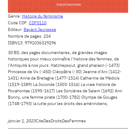
Genre:
Histoire du féminisme
Code CDF:
CDF0110
Editeur:
Bayard Jeunesse
Nombre de pages:
224
ISBN13:
9791036329296
30 BD, des pages documentaires, de grandes images
historiques pour mieux connaître l’histoire des femmes, de
l’Antiquité à nos jours: Hatchepsout, grand pharaon (-1473)
Princesse de Vix (-450) Cléopâtre (-30) Jeanne d’Arc (1412-
1431) Anne de Bretagne (1477-1514) Catherine de Médicis
(1519-1589) La Joconde (1503-1516) La vraie histoire de
Pocahontas (1595-1617) Les Sorcières de Salem (1692) Ann
Bonny, une femme pirate (1700-1782) Olympe de Gouges
(1748-1793) la lutte pour les droits des amérindiens,
Tocmetone (1844-1891) Calamity…
janvier 1, 2023
CiteDesDroitsDesFemmes