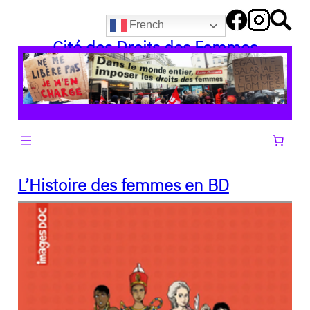
Aller
French
au
Cité des Droits des Femmes
contenu
L’Histoire des femmes en BD