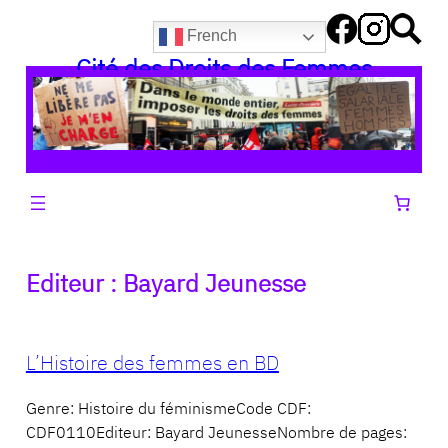
Aller
French
au
Cité des Droits des Femmes
contenu
Editeur :
Bayard Jeunesse
L’Histoire des femmes en BD
Genre: Histoire du féminismeCode CDF:
CDF0110Editeur: Bayard JeunesseNombre de pages: