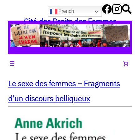
Aller
French
au
Cité des Droits des Femmes
contenu
Le sexe des femmes – Fragments
d’un discours belliqueux