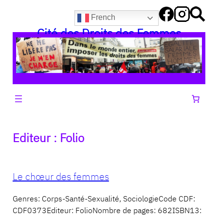
Aller
French
au
Cité des Droits des Femmes
contenu
Editeur :
Folio
Le chœur des femmes
Genres: Corps-Santé-Sexualité, SociologieCode CDF:
CDF0373Editeur: FolioNombre de pages: 682ISBN13: