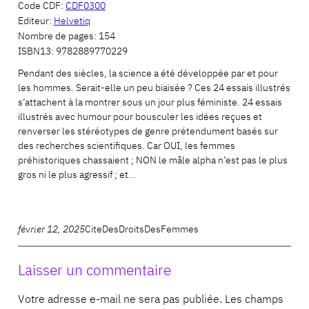
Code CDF:
CDF0300
Editeur:
Helvetiq
Nombre de pages:
154
ISBN13:
9782889770229
Pendant des siècles, la science a été développée par et pour
les hommes. Serait-elle un peu biaisée ? Ces 24 essais illustrés
s’attachent à la montrer sous un jour plus féministe. 24 essais
illustrés avec humour pour bousculer les idées reçues et
renverser les stéréotypes de genre prétendument basés sur
des recherches scientifiques. Car OUI, les femmes
préhistoriques chassaient ; NON le mâle alpha n’est pas le plus
gros ni le plus agressif ; et…
février 12, 2025
CiteDesDroitsDesFemmes
Laisser un commentaire
Votre adresse e-mail ne sera pas publiée.
Les champs