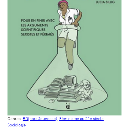
Genres:
BD(hors Jeunesse)
,
Féminisme au 21e siècle
,
Sociologie