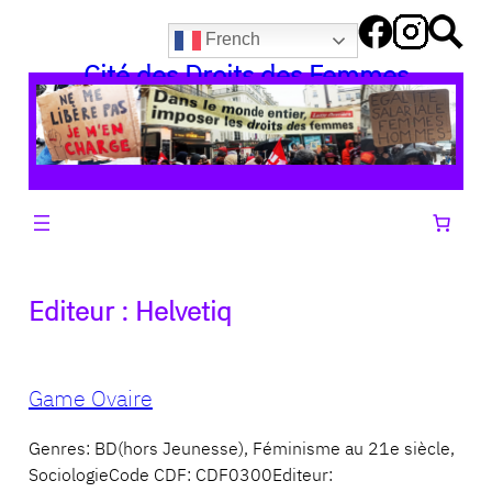
Aller
French
au
Cité des Droits des Femmes
contenu
Editeur :
Helvetiq
Game Ovaire
Genres: BD(hors Jeunesse), Féminisme au 21e siècle,
SociologieCode CDF: CDF0300Editeur: