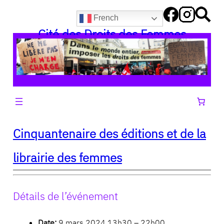
Aller
French
au
Cité des Droits des Femmes
contenu
Cinquantenaire des éditions et de la
librairie des femmes
Détails de l’événement
Date:
9 mars 2024 13h30
–
22h00