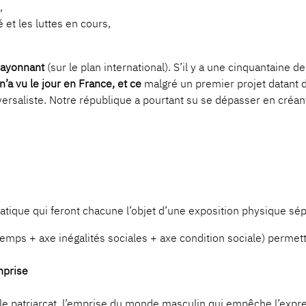
,
é et les luttes en cours,
rayonnant
(sur le plan international). S’il y a une cinquantai
a vu le jour en France, et ce
malgré un premier projet datant 
iversaliste. Notre république a pourtant su se dépasser en créa
atique qui feront chacune l’objet d’une exposition physique sép
ps + axe inégalités sociales + axe condition sociale) permetta
mprise
, le patriarcat, l’emprise du monde masculin qui empêche l’expre