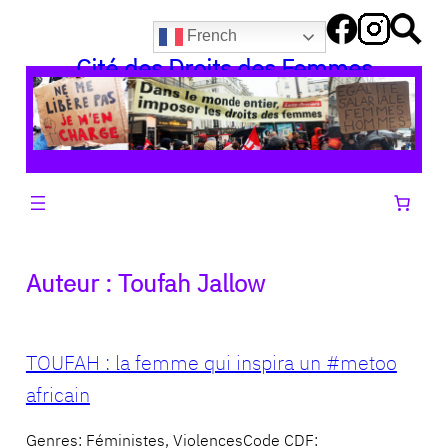
Aller
French
au
Cité des Droits des Femmes
contenu
Auteur :
Toufah Jallow
TOUFAH : la femme qui inspira un #metoo
africain
Genres: Féministes, ViolencesCode CDF: