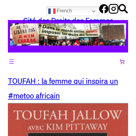
Aller
French
au
Cité des Droits des Femmes
contenu
TOUFAH : la femme qui inspira un
#metoo africain