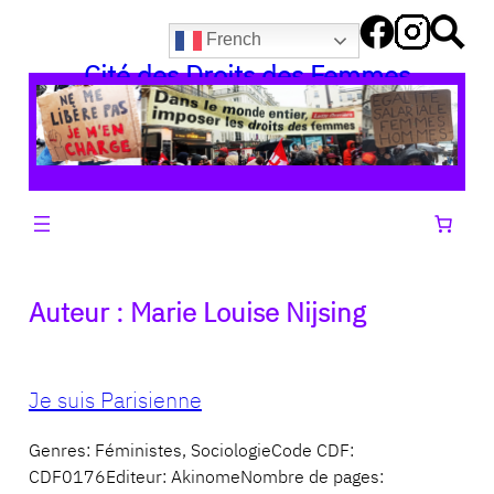
Aller
French
au
Cité des Droits des Femmes
contenu
Auteur :
Marie Louise Nijsing
Je suis Parisienne
Genres: Féministes, SociologieCode CDF:
CDF0176Editeur: AkinomeNombre de pages: