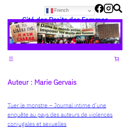
Aller
French
au
Cité des Droits des Femmes
contenu
Auteur :
Marie Gervais
Tuer le monstre – Journal intime d’une
enquête au pays des auteurs de violences
conjugales et sexuelles