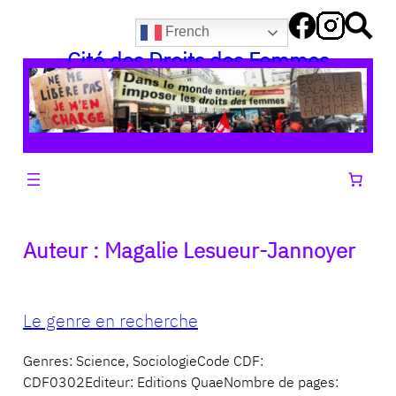
Aller
French
au
Cité des Droits des Femmes
contenu
Auteur :
Magalie Lesueur-Jannoyer
Le genre en recherche
Genres: Science, SociologieCode CDF:
CDF0302Editeur: Editions QuaeNombre de pages: