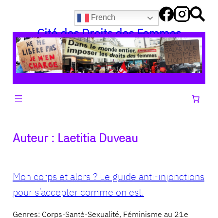
Aller
French
au
Cité des Droits des Femmes
contenu
Auteur :
Laetitia Duveau
Mon corps et alors ? Le guide anti-injonctions
pour s’accepter comme on est.
Genres: Corps-Santé-Sexualité, Féminisme au 21e