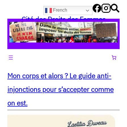
Aller
French
au
Cité des Droits des Femmes
contenu
Mon corps et alors ? Le guide anti-
injonctions pour s’accepter comme
on est.