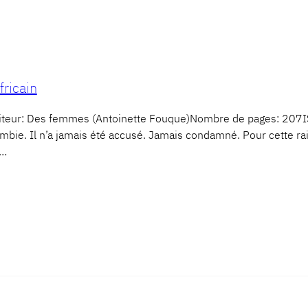
ricain
iteur: Des femmes (Antoinette Fouque)Nombre de pages: 20
ambie. Il n’a jamais été accusé. Jamais condamné. Pour cette ra
e…