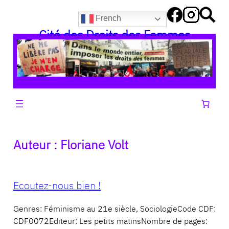
Aller
French
au
Cité des Droits des Femmes
contenu
Auteur :
Floriane Volt
Ecoutez-nous bien !
Genres: Féminisme au 21e siècle, SociologieCode CDF:
CDF0072Editeur: Les petits matinsNombre de pages: