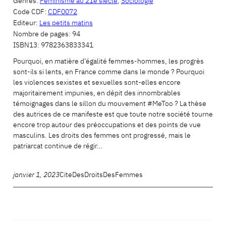
Genres:
Féminisme au 21e siècle
,
Sociologie
Code CDF:
CDF0072
Editeur:
Les petits matins
Nombre de pages:
94
ISBN13:
9782363833341
Pourquoi, en matière d’égalité femmes-hommes, les progrès
sont-ils si lents, en France comme dans le monde ? Pourquoi
les violences sexistes et sexuelles sont-elles encore
majoritairement impunies, en dépit des innombrables
témoignages dans le sillon du mouvement #MeToo ? La thèse
des autrices de ce manifeste est que toute notre société tourne
encore trop autour des préoccupations et des points de vue
masculins. Les droits des femmes ont progressé, mais le
patriarcat continue de régir…
janvier 1, 2023
CiteDesDroitsDesFemmes