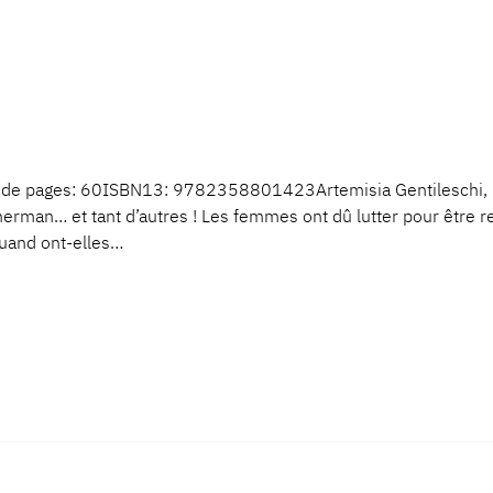
e pages: 60ISBN13: 9782358801423Artemisia Gentileschi, Él
herman… et tant d’autres ! Les femmes ont dû lutter pour être r
uand ont-elles…