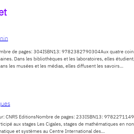
et
inin
re de pages: 304ISBN13: 9782382790304Aux quatre coins du
nes. Dans les bibliothèques et les laboratoires, elles étudient,
ans les musées et les médias, elles diffusent les savoirs…
ques
ur: CNRS EditionsNombre de pages: 233ISBN13: 978227114966
ticipé aux stages Les Cigales, stages de mathématiques en non-
matique et systèmes au Centre International des…