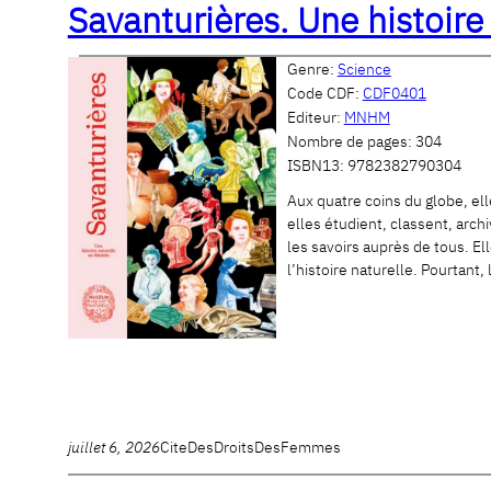
Savanturières. Une histoire
Genre:
Science
Code CDF:
CDF0401
Editeur:
MNHM
Nombre de pages:
304
ISBN13:
9782382790304
Aux quatre coins du globe, el
elles étudient, classent, arch
les savoirs auprès de tous. El
l’histoire naturelle. Pourtan
juillet 6, 2026
CiteDesDroitsDesFemmes