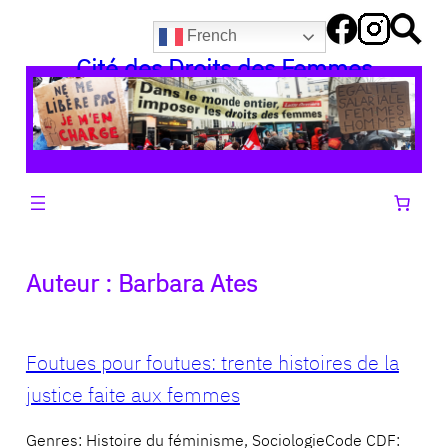
Aller
French
au
Cité des Droits des Femmes
contenu
Auteur :
Barbara Ates
Foutues pour foutues: trente histoires de la
justice faite aux femmes
Genres: Histoire du féminisme, SociologieCode CDF: