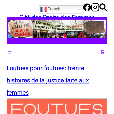
Aller
French
au
Cité des Droits des Femmes
contenu
Foutues pour foutues: trente
histoires de la justice faite aux
femmes