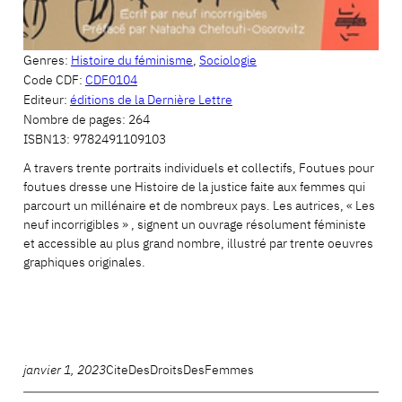
Genres:
Histoire du féminisme
,
Sociologie
Code CDF:
CDF0104
Editeur:
éditions de la Dernière Lettre
Nombre de pages:
264
ISBN13:
9782491109103
A travers trente portraits individuels et collectifs, Foutues pour
foutues dresse une Histoire de la justice faite aux femmes qui
parcourt un millénaire et de nombreux pays. Les autrices, « Les
neuf incorrigibles » , signent un ouvrage résolument féministe
et accessible au plus grand nombre, illustré par trente oeuvres
graphiques originales.
janvier 1, 2023
CiteDesDroitsDesFemmes