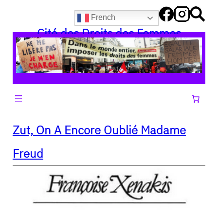
Aller
French
au
Cité des Droits des Femmes
contenu
Zut, On A Encore Oublié Madame
Freud