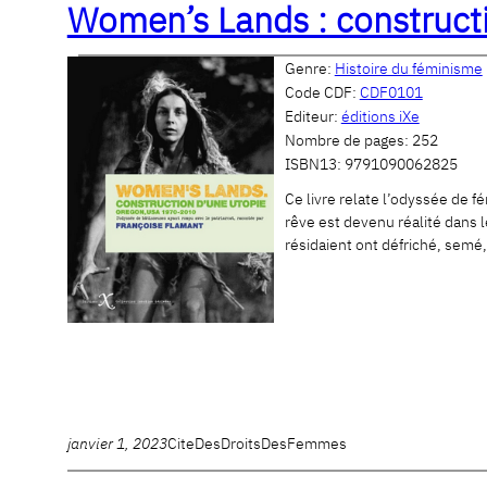
Women’s Lands : construct
Genre:
Histoire du féminisme
Code CDF:
CDF0101
Editeur:
éditions iXe
Nombre de pages:
252
ISBN13:
9791090062825
Ce livre relate l’odyssée de f
rêve est devenu réalité dans l
résidaient ont défriché, semé,
janvier 1, 2023
CiteDesDroitsDesFemmes