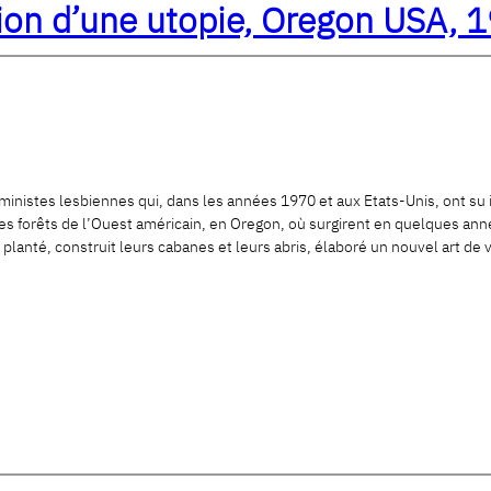
ion d’une utopie, Oregon USA,
éministes lesbiennes qui, dans les années 1970 et aux Etats-Unis, ont su i
es forêts de l’Ouest américain, en Oregon, où surgirent en quelques anné
 planté, construit leurs cabanes et leurs abris, élaboré un nouvel art de 