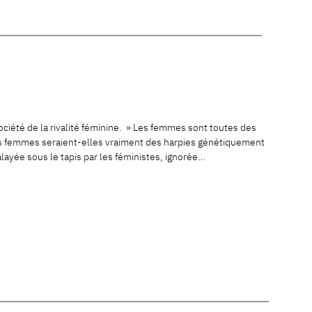
ciété de la rivalité féminine. » Les femmes sont toutes des
? Les femmes seraient-elles vraiment des harpies génétiquement
ayée sous le tapis par les féministes, ignorée…