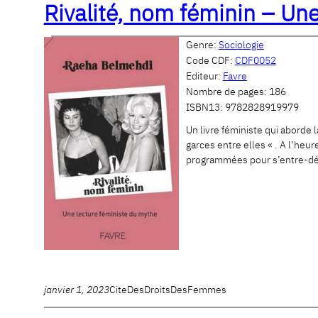
Rivalité, nom féminin – Un
Genre:
Sociologie
Code CDF:
CDF0052
Editeur:
Favre
Nombre de pages:
186
ISBN13:
9782828919979
Un livre féministe qui aborde
garces entre elles « . A l’he
programmées pour s’entre-déch
janvier 1, 2023
CiteDesDroitsDesFemmes