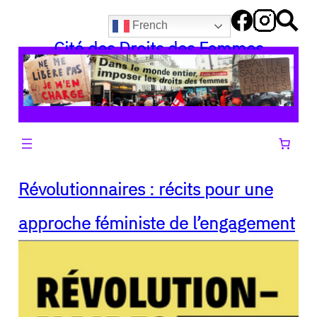
Aller
French
au
Cité des Droits des Femmes
contenu
Révolutionnaires : récits pour une
approche féministe de l’engagement