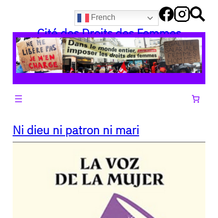
Aller
French
au
Cité des Droits des Femmes
contenu
Ni dieu ni patron ni mari