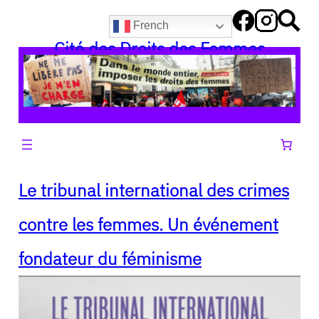
Aller
French
au
Cité des Droits des Femmes
contenu
Le tribunal international des crimes
contre les femmes. Un événement
fondateur du féminisme