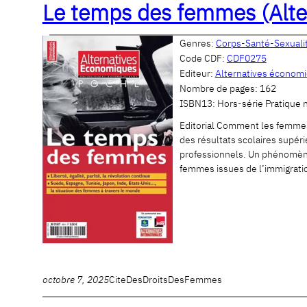
Le temps des femmes (Alt
Genres:
Corps-Santé-Sexuali
Code CDF:
CDF0275
Editeur:
Alternatives économ
Nombre de pages:
162
ISBN13:
Hors-série Pratique
Editorial Comment les femmes 
des résultats scolaires supér
professionnels. Un phénomène 
femmes issues de l’immigratio
octobre 7, 2025
CiteDesDroitsDesFemmes