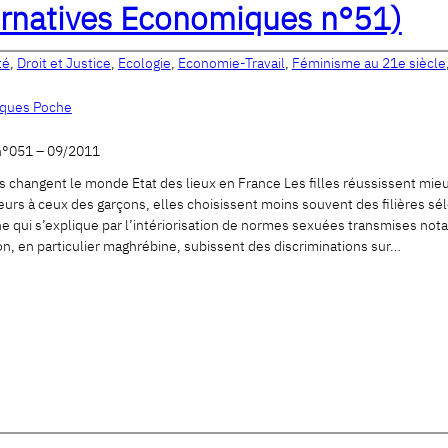
ernatives Economiques n°51)
té
,
Droit et Justice
,
Ecologie
,
Economie-Travail
,
Féminisme au 21e siècle
iques Poche
 n°051 – 09/2011
changent le monde Etat des lieux en France Les filles réussissent mieux
ieurs à ceux des garçons, elles choisissent moins souvent des filières 
qui s’explique par l’intériorisation de normes sexuées transmises nota
n, en particulier maghrébine, subissent des discriminations sur…