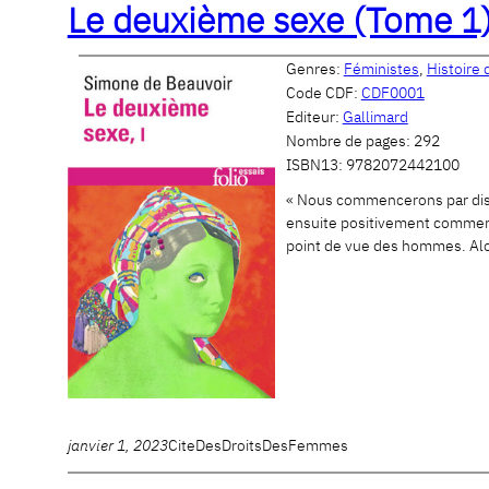
Le deuxième sexe (Tome 1) 
Genres:
Féministes
,
Histoire
Code CDF:
CDF0001
Editeur:
Gallimard
Nombre de pages:
292
ISBN13:
9782072442100
« Nous commencerons par discu
ensuite positivement comment 
point de vue des hommes. Alo
janvier 1, 2023
CiteDesDroitsDesFemmes