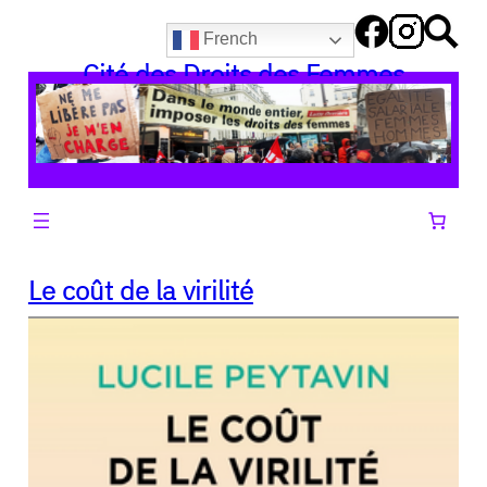
Aller
French
au
Cité des Droits des Femmes
contenu
Le coût de la virilité