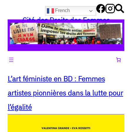
Aller
French
au
Cité des Droits des Femmes
contenu
L’art féministe en BD : Femmes
artistes pionnières dans la lutte pour
l’égalité