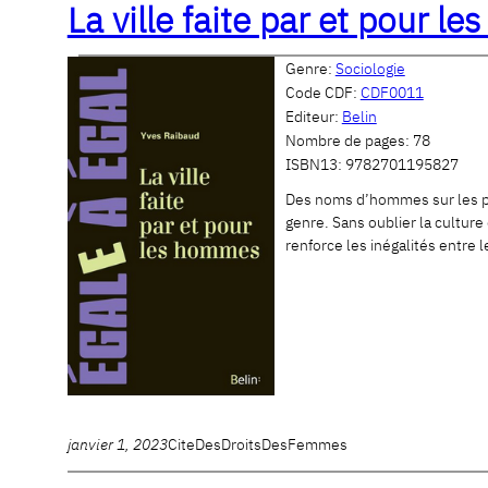
La ville faite par et pour 
Genre:
Sociologie
Code CDF:
CDF0011
Editeur:
Belin
Nombre de pages:
78
ISBN13:
9782701195827
Des noms d’hommes sur les plaq
genre. Sans oublier la culture
renforce les inégalités entre
janvier 1, 2023
CiteDesDroitsDesFemmes